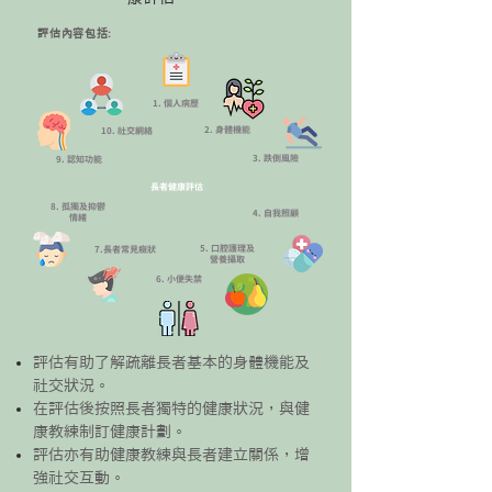
​
估內容包括:
1. 個人病歷
2. 身體機能
10. 社交網絡
3. 跌倒風險
9. 認知功能
​長者健康評估
​8. 孤獨及抑鬱
​4. 自我照顧
​情緒
5. 口腔護理及
​7.長者常見癥狀
營養攝取
6. 小便失禁
評估有助了解疏離長者基本的身體機能及
社交狀況。
在評估後按照長者獨特的健康狀況，與健
康教練制訂健康計劃。
​評估亦有助健康教練與長者建立關係，增
強社交互動。