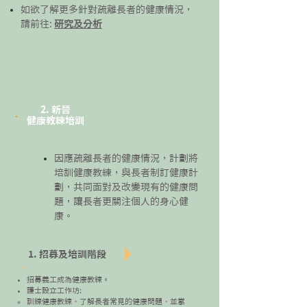
​如欲了解更多針對疏離長者的健康情況，
請前往:
研究及分析
2. 新晉
健康教練培訓
因應疏離長者的健康情況，計劃將
培訓健康教練，與長者制訂健康計
劃，共同面對及改變現有的健康問
題，讓長者更關注個人的身心健
康。
1. 招募及培訓階段
招募義工成為健康教練
​。
護士設立工作坊:
​訓練健康教練，了解長者常見的健康問題，並掌