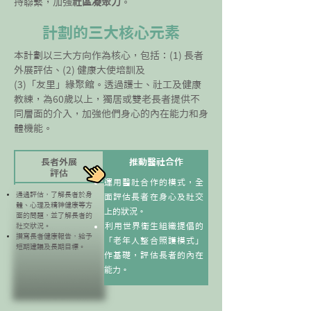
持聯繫，加強
社區
凝聚力
。
​計劃的三大核心元素
本計劃以三大方向作為核心，包括：(1) 長者
外展評估、(2) 健康大使培訓及
(3)「友里」緣聚館。透過護士、社工及健康
教練，為60歲以上，獨居或雙老長者提供不
同層面的介入，加強他們身心的內在能力和身
體機能。
​長者外展
推動醫社合作
評估
運用醫社合作的模式，全
通過評估，了解長者於身
面評估長者在身心及社交
體、心理及精神健康等方
上的狀況。
面的問題，並了解長者的
​利用世界衛生組織提倡的
社交狀況。
​撰寫長者健康報告，給予
「老年人整合照護模式」
短期建議及長期目標。
作基礎，評估長者的內在
能力。