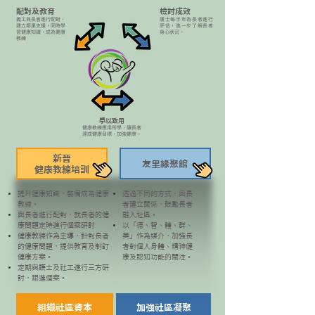
​配對及教育
​檢討成效
義工與長者進行配對，
護士每半年為長者進行
建立鄰里支援
​​，
同時學
評估，進一步了解長者
習健康知識，成為健康
身心狀況。
教練
​學以致用
健康教練應用所學，讓長者
達成健康目標，加強健康。
​新晉
​友里緣聚館
健康教練培訓
​提升健康知識，裝備成為健康
​透過不同的方式，與長
教練。
者建立關係，鼓勵長者
與長者進行配對，就長者的健
融入社區。
康問題定時進行個案研討
​以「德、智、體、群、
健康教練作為主導，針對長者
美」作為媒介，加強長
的健康問題，提供教育及制訂
者對個人身體、精神健
健康方案。
康及認知功能的關注。
定期與護士及社工進行三方研
討，跟進個案。
​組織社區資本
​加強社區凝聚