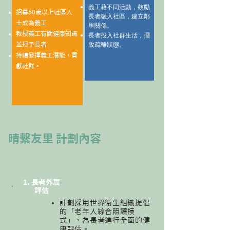
義工藉不同活動，鼓勵
招募50歲以上社區人
長者融入社區，建立鄰
士成為義工
里關係。
教授義工有關健康知識
長者投入社群生活，擺
脫疏離狀態。
並授予長者
​持續發揮義工潛能，貢
獻社群。
晴繫友里 計劃內容
​1.
長者外展
評估
計劃採用世界衛生組織提倡
的「老年人綜合照護模
式」，為長者進行全面的健
康評估。